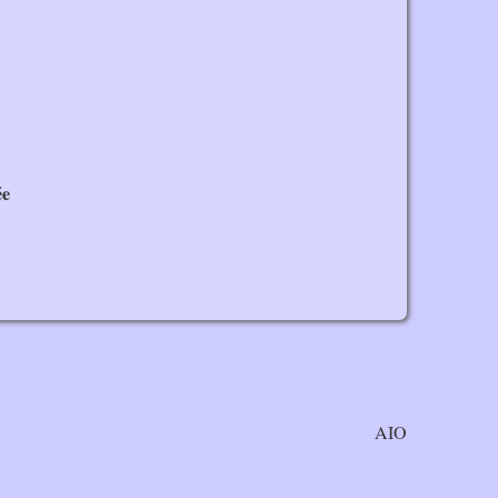
ée
AIO